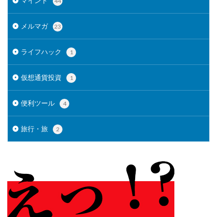
マインド
44
メルマガ
23
ライフハック
1
仮想通貨投資
1
便利ツール
4
旅行・旅
2