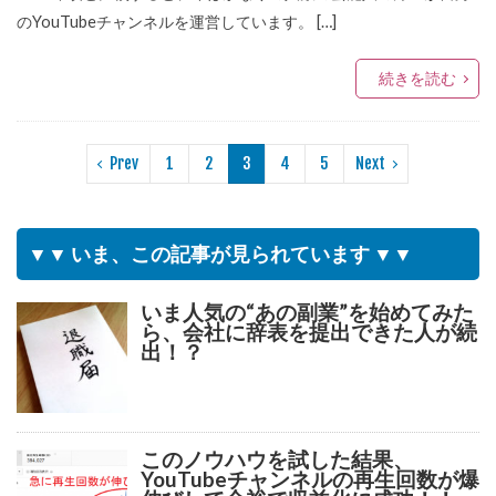
のYouTubeチャンネルを運営しています。 […]
続きを読む
Prev
1
2
3
4
5
Next
▼▼ いま、この記事が見られています ▼▼
いま人気の“あの副業”を始めてみた
ら、会社に辞表を提出できた人が続
出！？
このノウハウを試した結果、
YouTubeチャンネルの再生回数が爆