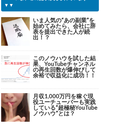
▼▼
いま人気の“あの副業”を
始めてみたら、会社に辞
表を提出できた人が続
出！？
このノウハウを試した結
果、YouTubeチャンネル
の再生回数が爆伸びして
余裕で収益化に成功！！
月収1,000万円を稼ぐ現
役ユーチューバーも実践
している“超極秘YouTube
ノウハウ”とは？