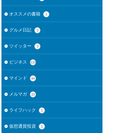
オススメの書籍
1
グルメ日記
5
ツイッター
3
ビジネス
133
マインド
44
メルマガ
23
ライフハック
1
仮想通貨投資
1