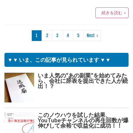
続きを読む
1
2
3
4
5
Next
▼▼ いま、この記事が見られています ▼▼
いま人気の“あの副業”を始めてみた
ら、会社に辞表を提出できた人が続
出！？
このノウハウを試した結果、
YouTubeチャンネルの再生回数が爆
伸びして余裕で収益化に成功！！