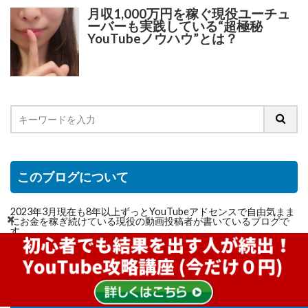
月収1,000万円を稼ぐ現役ユーチュ
ーバーも実践している“超極秘
YouTubeノウハウ”とは？
このブログについて
2023年3月現在も8年以上ずっとYouTubeアドセンスで自由気まま
にお金を稼ぎ続けている現役の動画投稿者が書いているブログで
す。
このブログでは、私がまさに今現在も実践しているYouTubeアド
センスで稼ぐためのノウハウ・ハウツー・テクニック・思考など
有料レベルの情報を公開しています。