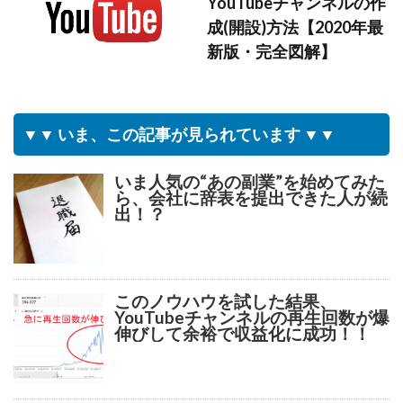
YouTubeチャンネルの作
成(開設)方法【2020年最
新版・完全図解】
▼▼ いま、この記事が見られています ▼▼
いま人気の“あの副業”を始めてみた
ら、会社に辞表を提出できた人が続
出！？
このノウハウを試した結果、
YouTubeチャンネルの再生回数が爆
伸びして余裕で収益化に成功！！