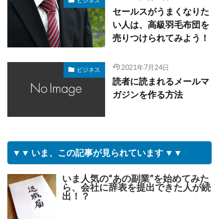
ビジネス
セールスがうまくなりた
い人は、高級羽毛布団を
売りつけられてみよう！
2021年7月24日
ビジネス
読者に読まれるメールマ
ガジンを作る方法
▼▼ いま、この記事が見られています ▼▼
いま人気の“あの副業”を始めてみた
ら、会社に辞表を提出できた人が続
出！？