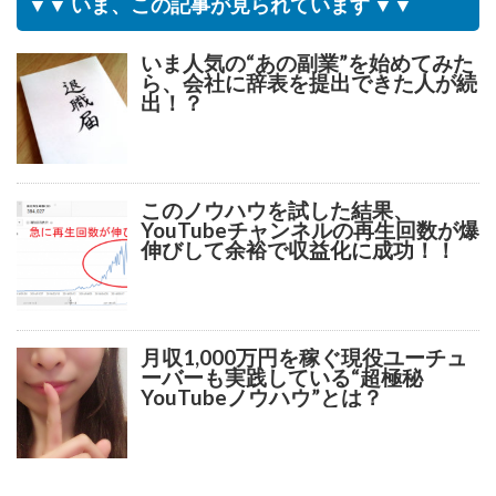
▼▼ いま、この記事が見られています ▼▼
いま人気の“あの副業”を始めてみた
ら、会社に辞表を提出できた人が続
出！？
このノウハウを試した結果、
YouTubeチャンネルの再生回数が爆
伸びして余裕で収益化に成功！！
月収1,000万円を稼ぐ現役ユーチュ
ーバーも実践している“超極秘
YouTubeノウハウ”とは？