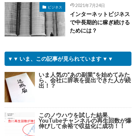
2021年7月24日
ビジネス
インターネットビジネス
で中長期的に稼ぎ続ける
ためには？
▼▼ いま、この記事が見られています ▼▼
いま人気の“あの副業”を始めてみた
ら、会社に辞表を提出できた人が続
出！？
このノウハウを試した結果、
YouTubeチャンネルの再生回数が爆
伸びして余裕で収益化に成功！！