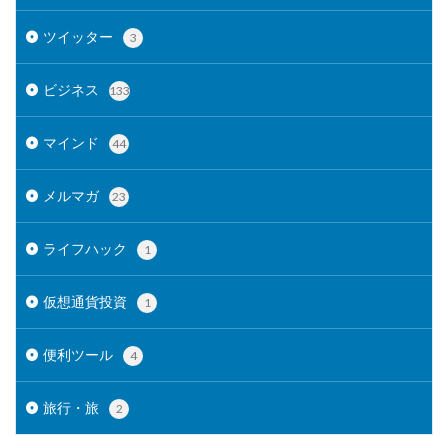
ツイッター
3
ビジネス
133
マインド
44
メルマガ
23
ライフハック
1
仮想通貨投資
1
便利ツール
4
旅行・旅
2