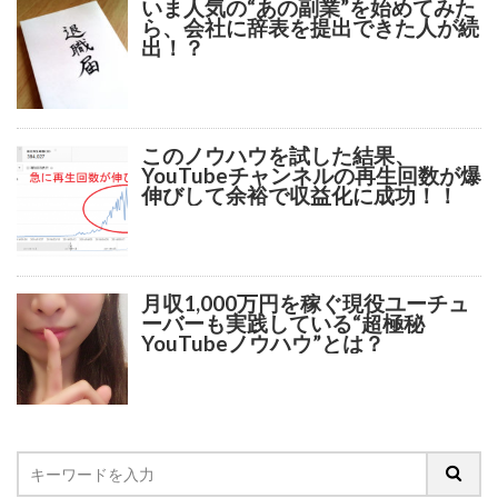
いま人気の“あの副業”を始めてみた
ら、会社に辞表を提出できた人が続
出！？
このノウハウを試した結果、
YouTubeチャンネルの再生回数が爆
伸びして余裕で収益化に成功！！
月収1,000万円を稼ぐ現役ユーチュ
ーバーも実践している“超極秘
YouTubeノウハウ”とは？