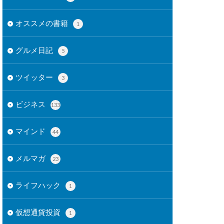
オススメの書籍
1
グルメ日記
5
ツイッター
3
ビジネス
133
マインド
44
メルマガ
23
ライフハック
1
仮想通貨投資
1