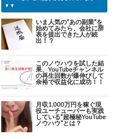
▼▼
いま人気の“あの副業”を
始めてみたら、会社に辞
表を提出できた人が続
出！？
このノウハウを試した結
果、YouTubeチャンネル
の再生回数が爆伸びして
余裕で収益化に成功！！
月収1,000万円を稼ぐ現
役ユーチューバーも実践
している“超極秘YouTube
ノウハウ”とは？